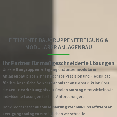
EFFIZIENTE BAUGRUPPENFERTIGUNG &
MODULARER ANLAGENBAU
Ihr Partner für maßgeschneiderte Lösungen
Unsere
Baugruppenfertigung
und unser
modularer
Anlagenbau
bieten Ihnen höchste Präzision und Flexibilität
für Ihre Ansprüche. Von der
technischen Konstruktion
über
die
CNC-Bearbeitung
bis zur finalen
Montage
entwickeln wir
individuelle Lösungen für Ihre Anforderungen.
Dank modernster
Automatisierungstechnik
und
effizienter
Fertigungsanlagen
ermöglichen wir schnelle