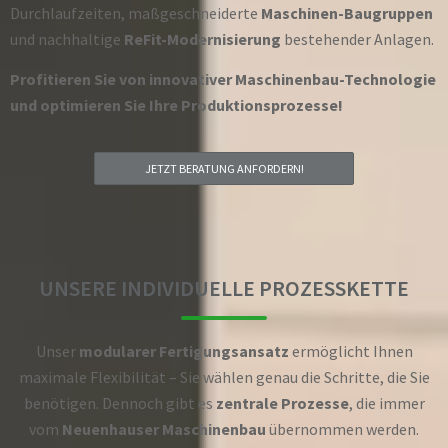
Durchlaufzeiten, maßgeschneiderte
Maschinen-Baugruppen
und nachhaltige
ReFit-Modernisierung
bestehender Anlagen.
Profitieren Sie von innovativer Maschinenbau-Technologie
und optimieren Sie Ihre Produktionsprozesse!
JETZT BERATUNG ANFORDERN!
UNSERE INDIVIDUELLE PROZESSKETTE
Unser
modularer Fertigungsansatz
ermöglicht Ihnen
maximale Flexibilität – Sie wählen genau die Schritte, die Sie
benötigen. Dennoch gibt es
zentrale Prozesse
, die immer
vom
Neuenhauser Maschinenbau
übernommen werden.